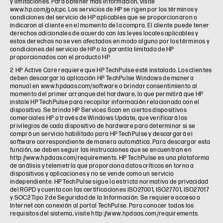
y limitaciones. Para obtener más información, visite
www.hp.com/go/cpc. Los servicios de HP se rigen por los términos y
condiciones del servicio de HP aplicables que se proporcionaron o
indicaron al cliente en el momento de la compra. El cliente puede tener
derechos adicionales de acuerdo con las leyes locales aplicables y
estos derechos no se ven afectados en modo alguno por los términos y
condiciones del servicio de HP o la garantía limitada de HP
proporcionados con el producto HP.
2. HP Active Care requiere que HP TechPulse esté instalado. Los clientes
deben descargar la aplicación HP TechPulse Windows de manera
manual en www.hpdaas.com/software o brindar consentimiento al
momento del primer arranque del hardware, lo que permitirá que HP
instale HP TechPulse para recopilar información relacionada con el
dispositivo. Se brinda HP Services Scan en ciertos dispositivos
comerciales HP a través de Windows Update, que verificará los
privilegios de cada dispositivo de hardware para determinar si se
compró un servicio habilitado para HP TechPulse y descargará el
software correspondiente de manera automática. Para descargar esta
función, se deben seguir las instrucciones que se encuentran en
http://www.hpdaas.com/requirements. HP TechPulse es una plataforma
de análisis y telemetría que proporciona datos críticos en torno a
dispositivos y aplicaciones y no se vende como un servicio
independiente. HP TechPulse sigue la estricta normativa de privacidad
del RGPD y cuenta con las certificaciones ISO27001, ISO27701, ISO27017
y SOC2 Tipo 2 de Seguridad de la Información. Se requiere acceso a
Internet con conexión al portal TechPulse. Para conocer todos los
requisitos del sistema, visite http://www.hpdaas.com/requirements.