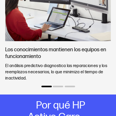
la
Los conocimientos mantienen los equipos en
Ev
funcionamiento
pr
El análisis predictivo diagnostica las reparaciones y los
Ac
 se
reemplazos necesarios, lo que minimiza el tiempo de
qu
inactividad.
rá
Por qué HP